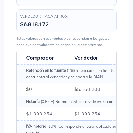
VENDEDOR, PAGA APROX.
$6.818.172
Estos valores son estimados y corresponden a los gastos
base que normalmente se pagan en la compraventa.
Comprador
Vendedor
Total
Retención en la fuente
(1%) retención en la fuente. Es un val
descuenta al vendedor y se paga a la DIAN.
$0
$5.160.200
$5.16
Notaría
(0.54%) Normalmente se divide entre comprador y v
$1.393.254
$1.393.254
$2.78
IVA notaría
(19%) Corresponde al valor aplicado sobre los g
notaría.