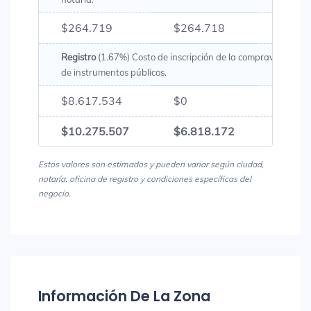
$264.719
$264.718
$529
Registro
(1.67%) Costo de inscripción de la compraventa en l
de instrumentos públicos.
$8.617.534
$0
$8.61
$10.275.507
$6.818.172
$17.0
Estos valores son estimados y pueden variar según ciudad,
notaría, oficina de registro y condiciones específicas del
negocio.
Información De La Zona