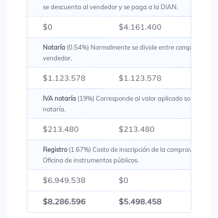
se descuenta al vendedor y se paga a la DIAN.
$0
$4.161.400
$4.16
Notaría
(0.54%) Normalmente se divide entre comprador y
vendedor.
$1.123.578
$1.123.578
$2.24
IVA notaría
(19%) Corresponde al valor aplicado sobre los g
notaría.
$213.480
$213.480
$426.
Registro
(1.67%) Costo de inscripción de la compraventa en 
Oficina de instrumentos públicos.
$6.949.538
$0
$6.94
$8.286.596
$5.498.458
$13.7