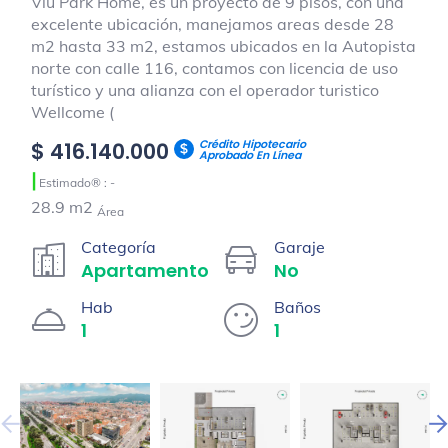
Viu Park Home, es un proyecto de 9 pisos, con una
excelente ubicación, manejamos areas desde 28
m2 hasta 33 m2, estamos ubicados en la Autopista
norte con calle 116, contamos con licencia de uso
turístico y una alianza con el operador turistico
Wellcome (
Crédito Hipotecario
$ 416.140.000
Aprobado En Línea
|
Estimado® : -
28.9 m2
Área
Categoría
Garaje
Apartamento
No
Hab
Baños
1
1