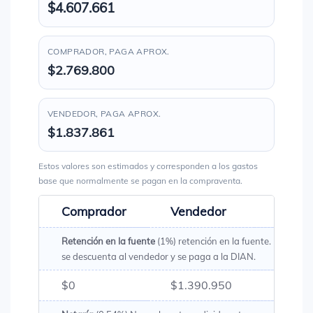
$4.607.661
COMPRADOR, PAGA APROX.
$2.769.800
VENDEDOR, PAGA APROX.
$1.837.861
Estos valores son estimados y corresponden a los gastos
base que normalmente se pagan en la compraventa.
Comprador
Vendedor
Total
Retención en la fuente
(1%) retención en la fuente. Es un val
se descuenta al vendedor y se paga a la DIAN.
$0
$1.390.950
$1.39