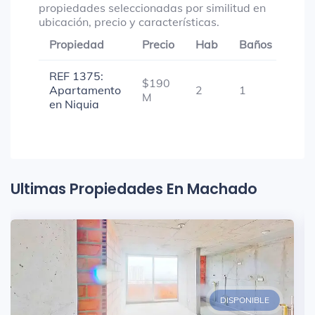
propiedades seleccionadas por similitud en
ubicación, precio y características.
Propiedad
Precio
Hab
Baños
Gar
REF 1375:
$190
Apartamento
2
1
1
M
en Niquia
Ultimas Propiedades En Machado
DISPONIBLE