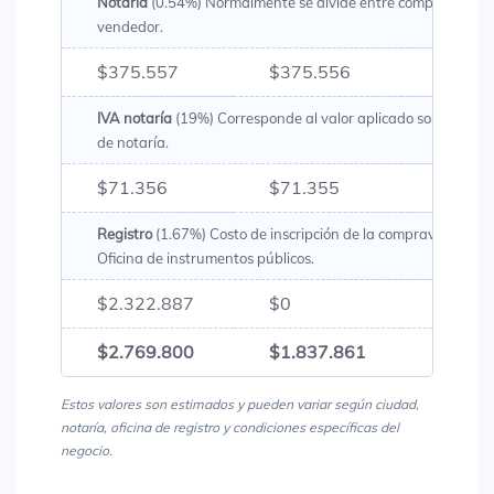
Notaría
(0.54%) Normalmente se divide entre comprador y
vendedor.
$375.557
$375.556
$751.
IVA notaría
(19%) Corresponde al valor aplicado sobre los g
de notaría.
$71.356
$71.355
$142.
Registro
(1.67%) Costo de inscripción de la compraventa en 
Oficina de instrumentos públicos.
$2.322.887
$0
$2.32
$2.769.800
$1.837.861
$4.60
Estos valores son estimados y pueden variar según ciudad,
notaría, oficina de registro y condiciones específicas del
negocio.