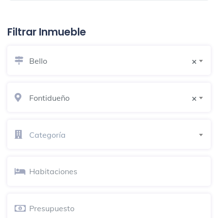
John Crane
Fábrica
Calle 46 # 82 54
Filtrar Inmueble
Suppla
Bello
×
Estructura
Vía 40 85 470
Fontidueño
×
Patprimo
Boutique
PUERTA DEL NORTE
Categoría
Centro de Servicios Comfenalco
Centro recreativo universitario
C. C. Puerta del Norte
Lavandería Estilo
Tintorería