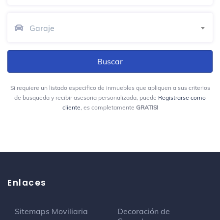
Avenida 32 A Dg 42 D-271 Bello
Garaje
La Mesa De La Abuela
Patio de comidas
Institución Educativa de Trabajo San José
Centro de estudiantes
Si requiere un listado especifico de inmuebles que apliquen a sus criterios
de busqueda y recibir asesoria personalizada, puede
Registrarse como
cliente
, es completamente
GRATIS!
Seaquest Colombia
Tienda de ropa
Cancha Barrio Las Vegas
Campo de fútbol
Lad Vegas
Enlaces
J&C Delicias
Sitemaps Moviliaria
Decoración de
Restaurante de arepa