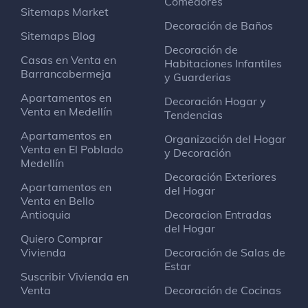
Comedores
Puerta Del Norte
Sitemaps Market
Decoración de Baños
Sitemaps Blog
Decoración de
Jalapeñas
Casas en Venta en
Habitaciones Infantiles
Restaurante mexicano
Barrancabermeja
y Guarderias
Apartamentos en
Decoración Hogar y
Mall la 33
Venta en Medellín
Tendencias
Bar al aire libre
Apartamentos en
Organización del Hogar
Venta en El Poblado
y Decoración
Medellín
Farmacenter Drogueria Preventiva
Farmacia
Decoración Exteriores
Apartamentos en
del Hogar
Dg.44 # 33B-19
Venta en Bello
Antioquia
Decoracion Entradas
del Hogar
Distrailer
Quiero Comprar
Parque para vehículos recreacionales (RV)
Vivienda
Decoración de Salas de
Dg 44 30 C-73 Bello
Estar
Suscribir Vivienda en
Venta
Decoración de Cocinas
Fruta Fresca