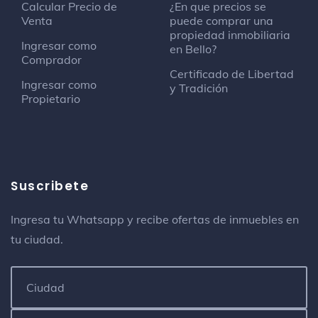
Calcular Precio de
¿En que precios se
Tienda de ropa
Venta
puede comprar una
Diagonal 55 #35-217
propiedad inmobiliaria
Ingresar como
en Bello?
Comprador
Maderas Renacer S.A.S.
Certificado de Libertad
Contratista de moquetas y suelos
Ingresar como
y Tradición
Avenida 32 44-71
Propietario
Arte Sano
Rstaurante colombiano
Suscribete
BabyRocks Ropa para bebés
Tienda de ropa infantil
Ingresa tu Whatsapp y recibe ofertas de inmuebles en
Copacabana
tu ciudad.
Bello Arte Sastrería Puerta Del Norte
Lavandería