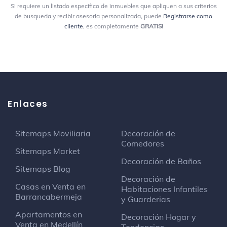
Si requiere un listado especifico de inmuebles que apliquen a sus criterios
de busqueda y recibir asesoria personalizada, puede
Registrarse como
cliente
, es completamente
GRATIS!
Enlaces
Sitemaps Moviliaria
Decoración de
Comedores
Sitemaps Market
Decoración de Baños
Sitemaps Blog
Decoración de
Casas en Venta en
Habitaciones Infantiles
Barrancabermeja
y Guarderias
Apartamentos en
Decoración Hogar y
Venta en Medellín