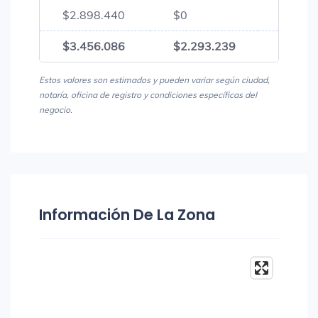
$2.898.440
$0
$2.89
$3.456.086
$2.293.239
$5.74
Estos valores son estimados y pueden variar según ciudad,
notaría, oficina de registro y condiciones específicas del
negocio.
Información De La Zona