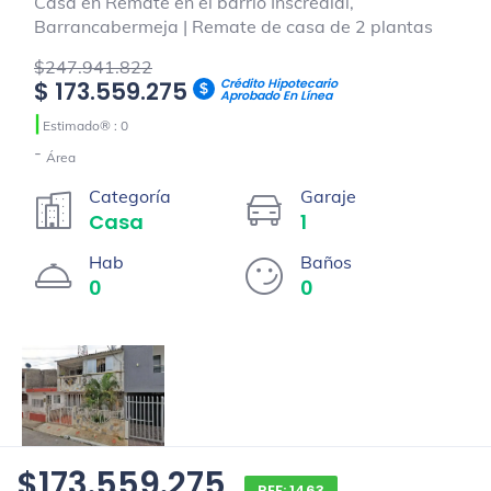
Casa en Remate en el barrio Inscredial,
Barrancabermeja | Remate de casa de 2 plantas
$247.941.822
Crédito Hipotecario
$ 173.559.275
Aprobado En Línea
|
Estimado® : 0
-
Área
Categoría
Garaje
Casa
1
Hab
Baños
0
0
$173.559.275
REF: 1463