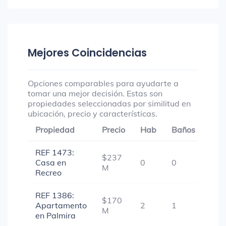
Mejores Coincidencias
Opciones comparables para ayudarte a
tomar una mejor decisión. Estas son
propiedades seleccionadas por similitud en
ubicación, precio y características.
Propiedad
Precio
Hab
Baños
Gar
REF 1473:
$237
Casa en
0
0
1
M
Recreo
REF 1386:
$170
Apartamento
2
1
1
M
en Palmira