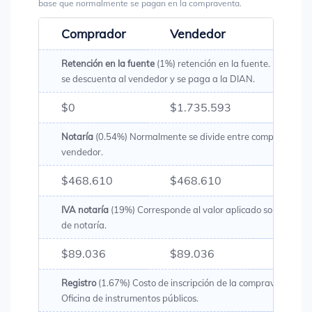
base que normalmente se pagan en la compraventa.
Comprador
Vendedor
Total
Retención en la fuente
(1%) retención en la fuente. Es un val
se descuenta al vendedor y se paga a la DIAN.
$0
$1.735.593
$1.73
Notaría
(0.54%) Normalmente se divide entre comprador y
vendedor.
$468.610
$468.610
$937.
IVA notaría
(19%) Corresponde al valor aplicado sobre los g
de notaría.
$89.036
$89.036
$178.
Registro
(1.67%) Costo de inscripción de la compraventa en 
Oficina de instrumentos públicos.