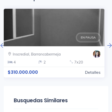
EN PAUSA
V
Inscredial, Barrancabermeja
4
2
7x20
$310.000.000
Detalles
Busquedas Similares