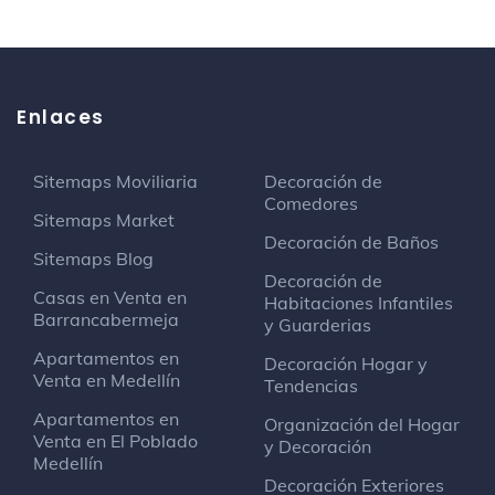
Granada, Heladerías como Heladería Dulce
Tentación ubicado en la Barrio María Eugenia
Calle 43#57-04 Barrancabermeja, Dentistas
como Puesto de salud Campín ESE
Barrancabermeja ubicado en la Barrio María
Enlaces
Eugenia Calle 43#57-04 Barrancabermeja,
Teatros como Paloka ubicado en la Barrio María
Eugenia Calle 43#57-04 Barrancabermeja, Arte y
Sitemaps Moviliaria
Decoración de
entretenimiento como Sala de Xbox Chan ubicado
Comedores
en la Barrio María Eugenia Calle 43#57-04
Sitemaps Market
Barrancabermeja, Cerveceras como Butaka Beer
Decoración de Baños
Sitemaps Blog
Market localizado en la Carrera 64 # 41 A
Decoración de
Casas en Venta en
Habitaciones Infantiles
Barrancabermeja
y Guarderias
Apartamentos en
Decoración Hogar y
Venta en Medellín
Tendencias
Apartamentos en
Organización del Hogar
Venta en El Poblado
y Decoración
Medellín
Decoración Exteriores