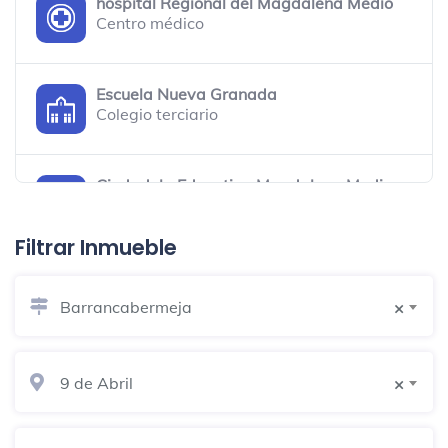
hospital Regional del Magdalena Medio
Centro médico
Escuela Nueva Granada
Colegio terciario
Ciudadela Educativa Magdalena Medio
Colegio terciario
Filtrar Inmueble
Heladería Dulce Tentación
Heladería
Barrancabermeja
×
Barrio María Eugenia Calle 43#57-04
Barrancabermeja
9 de Abril
×
Puesto de salud Campín ESE
Barrancabermeja
Dentista