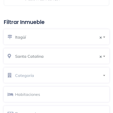
Parque Acuático Ditaires
Parque de agua
Filtrar Inmueble
Colegio Alemán - Deutsche Schule
Itagüí
×
Medellin
Educación
Carrera 61 #34 - 62
Santa Catalina
×
Glaciar Ingeniería S.A.S
Tienda de muebles y artículos para el
Categoría
hogar
Carrera 54 79 B Sur-35
Kasana
Cafetería
Cra. 54 79AA Sur 158