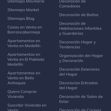
Sitemaps Moviliaria
Decoración de
Comedores
Todo Fresco
Sitemaps Market
Bistró
Decoración de Baños
Sitemaps Blog
Decoración de
Casas en Venta en
Habitaciones Infantiles
Romeral Tennis Club
Barrancabermeja
y Guarderias
Cancha de tenis
Apartamentos en
Decoración Hogar y
Venta en Medellín
Tendencias
El Coralito
Hamburguesería
Apartamentos en
Organización del Hogar
Venta en El Poblado
y Decoración
Medellín
Aula Ambiental
Decoración Exteriores
Apartamentos en
Centro de estudiantes
del Hogar
Venta en Bello
Antioquia
Decoracion Entradas
del Hogar
Aires Del Llano Parrilla Llanera
Quiero Comprar
Restaurante
Vivienda
Decoración de Salas de
Calle 75 AA S 54-10 La Estrella
Estar
Suscribir Vivienda en
Venta
Decoración de Cocinas