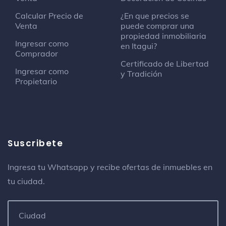
Jukamo
Calcular Precio de
¿En que precios se
Club nocturno
Venta
puede comprar una
propiedad inmobiliaria
Ingresar como
en Itagui?
Suratrac
Comprador
Taller de reparación de automóviles
Certificado de Libertad
Ingresar como
y Tradición
Propietario
La Taqueria
Bar
C.I. Madrid S.A.
Cafetería
Suscribete
Carrera 54 79 Aa S-40 L-149 La Estrella
Ingresa tu Whatsapp y recibe ofertas de inmuebles en
tu ciudad.
Farmacia Suramerica
Farmacia
Andamios & Encofrados