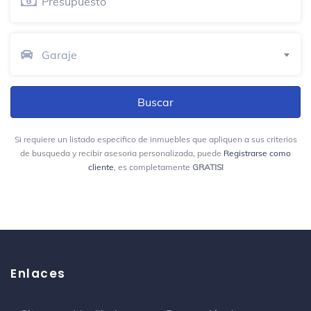
Frisby Mall 77
Local de pollo frito
Garaje
Terpel yarumito
Gasolinera
6.163404, -75.622364
Si requiere un listado especifico de inmuebles que apliquen a sus criterios
Fundalco S.A.
de busqueda y recibir asesoria personalizada, puede
Registrarse como
Venta al por menor
cliente
, es completamente
GRATIS!
Carrera 50 77 Sur-194 La Estrella
La chalaca fútbol plaza
Campo de fútbol
Enlaces
Farmacenter Suramérica
Farmacia