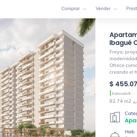
Comprar
Vender
Pres
Apartam
Ibagué C
Freya, proy
modernidad 
Ofrece como
creando el h
$ 455.0
|
Estimado® : -
82.74 m2
Ár
Cate
Apa
Hab