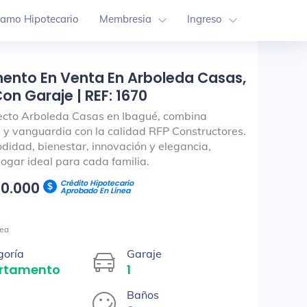
tamo Hipotecario
Membresia
Ingreso
ento En Venta En Arboleda Casas,
on Garaje | REF: 1670
ecto Arboleda Casas en Ibagué, combina
y vanguardia con la calidad RFP Constructores.
didad, bienestar, innovación y elegancia,
ogar ideal para cada familia.
Crédito Hipotecario
70.000
Aprobado En Línea
ea
goría
Garaje
rtamento
1
Baños