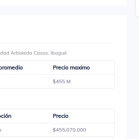
lidad Arboleda Casas, Ibagué.
 promedio
Precio maximo
$455 M
pción
Precio
o
$455,070,000