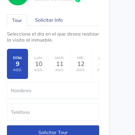
Solicitar Info
Tour
Seleccione el día en el que desea realizar
la visita al inmueble.
DOM.
LUN.
MAR.
MIÉ.
JUE.
VIE.
9
10
11
12
13
14
AGO.
AGO.
AGO.
AGO.
AGO.
AGO.