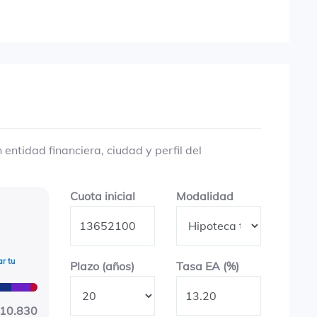
entidad financiera, ciudad y perfil del
Cuota inicial
Modalidad
Cuota inicial
Modalidad
r tu
Plazo en años
Tasa EA (%)
Plazo (años)
Tasa EA (%)
610.830