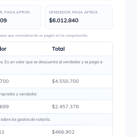
, PAGA APROX.
VENDEDOR, PAGA APROX.
809
$6.012.840
s base que normalmente se pagan en la compraventa.
dor
Total
te. Es un valor que se descuenta al vendedor y se paga a
.700
$4.550.700
omprador y vendedor.
.689
$2.457.378
sobre los gastos de notaría.
51
$466.902