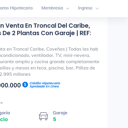
tamo Hipotecario
Membresia
Ingreso
 En Venta En Troncal Del Caribe,
De 2 Plantas Con Garaje | REF:
nta en Troncal Caribe, Coveñas | Todas las hab
acondicionado, ventilador, TV, mini-nevera,
urante amplio y cocina grande completamente
illas y mesas en teca, piscina, bar, Póliza de
2.995 millones
Crédito Hipotecario
000.000
Aprobado En Línea
ea
goría
Garaje
icio
5