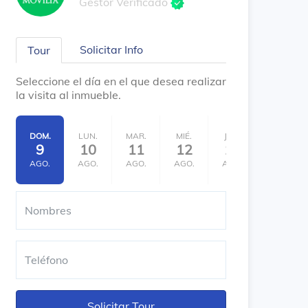
Gestor Verificado
Solicitar Info
Tour
Seleccione el día en el que desea realizar
la visita al inmueble.
DOM.
LUN.
MAR.
MIÉ.
JUE.
VIE.
9
10
11
12
13
14
AGO.
AGO.
AGO.
AGO.
AGO.
AGO.