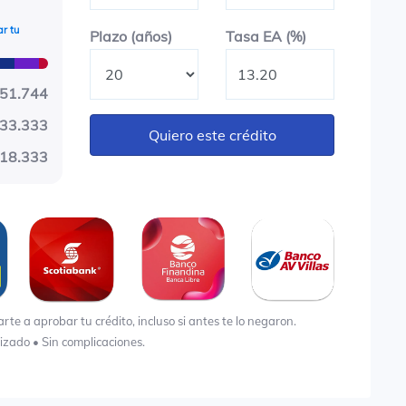
r tu
Plazo en años
Tasa EA (%)
Plazo (años)
Tasa EA (%)
51.744
533.333
Quiero este crédito
18.333
e a aprobar tu crédito, incluso si antes te lo negaron.
lizado • Sin complicaciones.