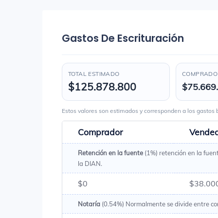
Gastos De Escrituración
TOTAL ESTIMADO
COMPRADOR
$125.878.800
$75.669
Estos valores son estimados y corresponden a los gasto
Comprador
Vende
Retención en la fuente
(1%) retención en la fuen
la DIAN.
$0
$38.00
Notaría
(0.54%) Normalmente se divide entre c