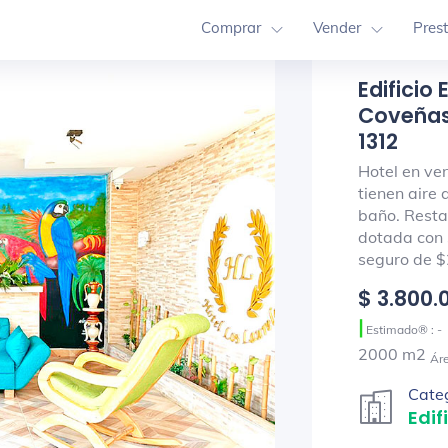
Comprar
Vender
Pres
Edificio
Coveñas 
1312
Hotel en ve
tienen aire 
baño. Resta
dotada con s
seguro de $
$ 3.800.
|
Estimado® : -
2000 m2
Ár
Cate
Edif