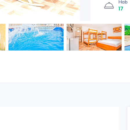
Hab
17