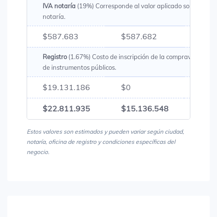
IVA notaría
(19%) Corresponde al valor aplicado sobre los g
notaría.
$587.683
$587.682
$1.1
Registro
(1.67%) Costo de inscripción de la compraventa en l
de instrumentos públicos.
$19.131.186
$0
$19.
$22.811.935
$15.136.548
$37.
Estos valores son estimados y pueden variar según ciudad,
notaría, oficina de registro y condiciones específicas del
negocio.