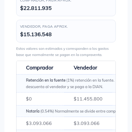
COMPRADOR, PAGA APROX.
$22.811.935
VENDEDOR, PAGA APROX.
$15.136.548
Estos valores son estimados y corresponden a los gastos
base que normalmente se pagan en la compraventa.
Comprador
Vendedor
Tota
Retención en la fuente
(1%) retención en la fuente. Es un val
descuenta al vendedor y se paga a la DIAN.
$0
$11.455.800
$11.
Notaría
(0.54%) Normalmente se divide entre comprador y v
$3.093.066
$3.093.066
$6.1