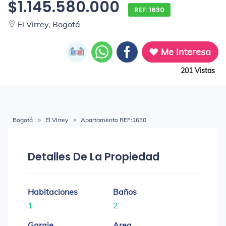
$1.145.580.000
REF: 1630
El Virrey, Bogotá
Me Interesa
201 Vistas
Bogotá
El Virrey
Apartamento REF:1630
Detalles De La Propiedad
Habitaciones
Baños
1
2
Garaje
Area