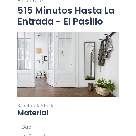
en un año.
5
15 Minutos Hasta La
Entrada - El Pasillo
© in4mal/iStock
Material
- Bac