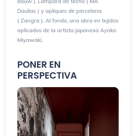
Bouw ). Lámpara de techo ( MA
Dauliac ) y apliques de porcelana
( Zangra ). Al fondo, una obra en tejidos
aplicados de la artista japonesa Ayako
Miyawaki.
PONER EN
PERSPECTIVA