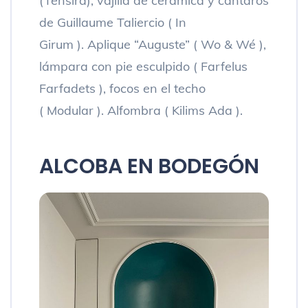
(Tensira), vajilla de cerámica y cántaros
de Guillaume Taliercio ( In
Girum ). Aplique “Auguste” ( Wo & Wé ),
lámpara con pie esculpido ( Farfelus
Farfadets ), focos en el techo
( Modular ). Alfombra ( Kilims Ada ).
ALCOBA EN BODEGÓN