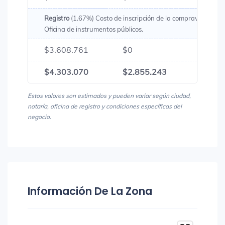
Registro
(1.67%) Costo de inscripción de la compraventa en 
Oficina de instrumentos públicos.
$3.608.761
$0
$3.60
$4.303.070
$2.855.243
$7.15
Estos valores son estimados y pueden variar según ciudad,
notaría, oficina de registro y condiciones específicas del
negocio.
Información De La Zona