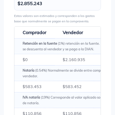
$2.855.243
Estos valores son estimados y corresponden a los gastos
base que normalmente se pagan en la compraventa.
Comprador
Vendedor
Total
Retención en la fuente
(1%) retención en la fuente. Es un val
se descuenta al vendedor y se paga a la DIAN.
$0
$2.160.935
$2.16
Notaría
(0.54%) Normalmente se divide entre comprador y
vendedor.
$583.453
$583.452
$1.16
IVA notaría
(19%) Corresponde al valor aplicado sobre los g
de notaría.
$110.856
$110.856
$221.