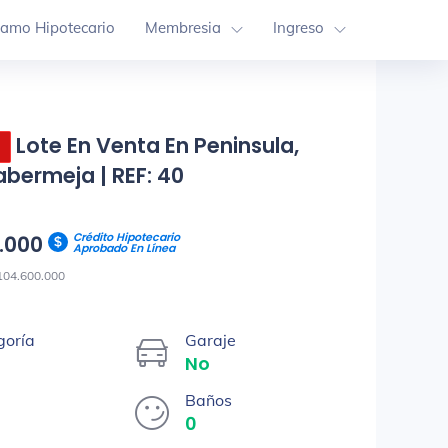
tamo Hipotecario
Membresia
Ingreso
Lote En Venta En Peninsula,
bermeja | REF: 40
Crédito Hipotecario
0.000
Aprobado En Línea
104.600.000
goría
Garaje
No
Baños
0