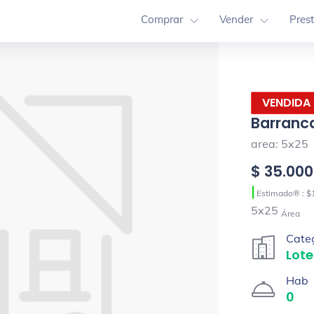
Comprar
Vender
Pres
VENDIDA
Barranca
area: 5x25
$ 35.00
|
Estimado® : $
5x25
Área
Cate
Lote
Hab
0