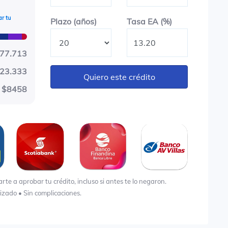
r tu
Plazo en años
Tasa EA (%)
Plazo (años)
Tasa EA (%)
77.713
23.333
Quiero este crédito
$8458
e a aprobar tu crédito, incluso si antes te lo negaron.
lizado • Sin complicaciones.