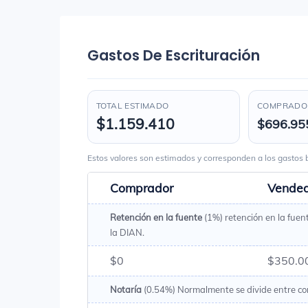
Gastos De Escrituración
TOTAL ESTIMADO
COMPRADOR
$1.159.410
$696.95
Estos valores son estimados y corresponden a los gasto
Comprador
Vende
Retención en la fuente
(1%) retención en la fuen
la DIAN.
$0
$350.0
Notaría
(0.54%) Normalmente se divide entre c