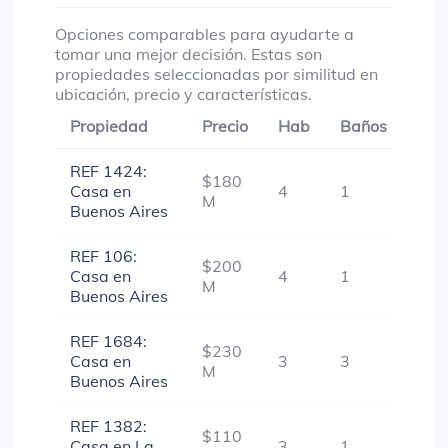
Opciones comparables para ayudarte a
tomar una mejor decisión. Estas son
propiedades seleccionadas por similitud en
ubicación, precio y características.
Propiedad
Precio
Hab
Baños
Gar
REF 1424:
$180
Casa en
4
1
-
M
Buenos Aires
REF 106:
$200
Casa en
4
1
-
M
Buenos Aires
REF 1684:
$230
Casa en
3
3
1
M
Buenos Aires
REF 1382:
$110
Casa en La
3
1
-