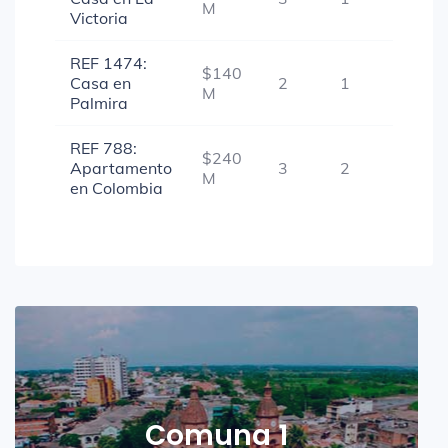
M
Victoria
REF 1474:
$140
Casa en
2
1
-
M
Palmira
REF 788:
$240
Apartamento
3
2
-
M
en Colombia
Comuna 1