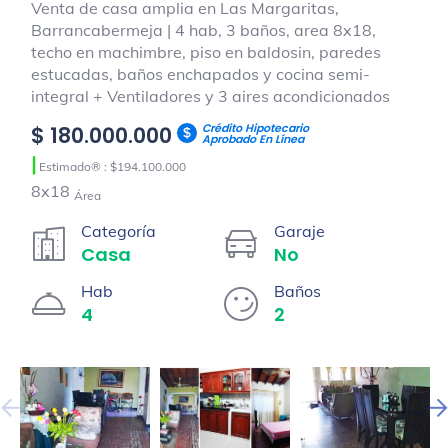
Venta de casa amplia en Las Margaritas,
Barrancabermeja | 4 hab, 3 baños, area 8x18,
techo en machimbre, piso en baldosin, paredes
estucadas, baños enchapados y cocina semi-
integral + Ventiladores y 3 aires acondicionados
Crédito Hipotecario
$ 180.000.000
Aprobado En Línea
|
Estimado® : $194.100.000
8x18
Área
Categoría
Garaje
Casa
No
Hab
Baños
4
2