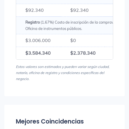
$92.340
$92.340
$184.
Registro
(1.67%) Costo de inscripción de la compraventa en 
Oficina de instrumentos públicos.
$3.006.000
$0
$3.00
$3.584.340
$2.378.340
$5.96
Estos valores son estimados y pueden variar según ciudad,
notaría, oficina de registro y condiciones específicas del
negocio.
Mejores Coincidencias