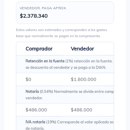
VENDEDOR, PAGA APROX.
$2.378.340
Estos valores son estimados y corresponden a los gastos
base que normalmente se pagan en la compraventa.
Comprador
Vendedor
Total
Retención en la fuente
(1%) retención en la fuente. Es un val
se descuenta al vendedor y se paga a la DIAN.
$0
$1.800.000
$1.80
Notaría
(0.54%) Normalmente se divide entre comprador y
vendedor.
$486.000
$486.000
$972.
IVA notaría
(19%) Corresponde al valor aplicado sobre los g
de notaría.