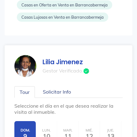
Casas en Oferta en Venta en Barrancabermeja
Casas Lujosas en Venta en Barrancabermeja
Lilia Jimenez
Gestor Verificado
Solicitar Info
Tour
Seleccione el día en el que desea realizar la
visita al inmueble.
DOM.
LUN.
MAR.
MIÉ.
JUE.
VIE.
9
10
11
12
13
14