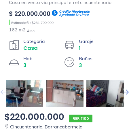
Casa en venta via principal en el cincuentenario
Crédito Hipotecario
$ 220.000.000
Aprobado En Línea
|
Estimado® : $231.700.000
162 m2
Área
Categoría
Garaje
Casa
1
Hab
Baños
3
3
$220.000.000
REF: 1100
Cincuentenario, Barrancabermeja