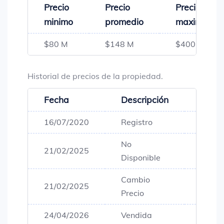
Precio
Precio
Precio
minimo
promedio
maximo
$80 M
$148 M
$400 M
Historial de precios de la propiedad.
Fecha
Descripción
Preci
16/07/2020
Registro
$180,
No
21/02/2025
$220,
Disponible
Cambio
21/02/2025
$220,
Precio
24/04/2026
Vendida
$220,