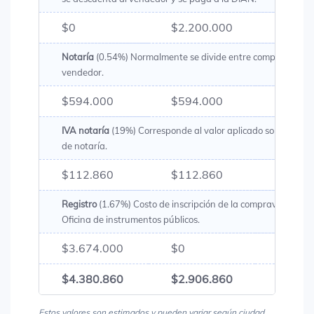
$0
$2.200.000
$2.20
Notaría
(0.54%) Normalmente se divide entre comprador y
vendedor.
$594.000
$594.000
$1.18
IVA notaría
(19%) Corresponde al valor aplicado sobre los g
de notaría.
$112.860
$112.860
$225.
Registro
(1.67%) Costo de inscripción de la compraventa en 
Oficina de instrumentos públicos.
$3.674.000
$0
$3.67
$4.380.860
$2.906.860
$7.28
Estos valores son estimados y pueden variar según ciudad,