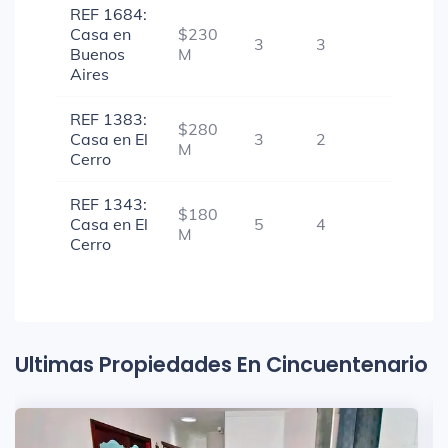
REF 1684:
Casa en
$230
3
3
1
Buenos
M
Aires
REF 1383:
$280
Casa en El
3
2
-
M
Cerro
REF 1343:
$180
Casa en El
5
4
-
M
Cerro
Ultimas Propiedades En Cincuentenario