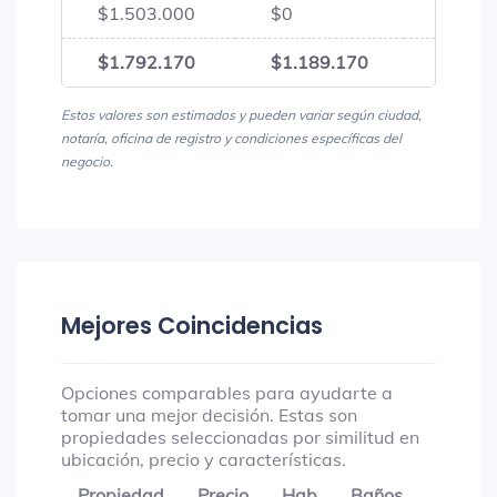
$1.503.000
$0
$1.50
$1.792.170
$1.189.170
$2.98
Estos valores son estimados y pueden variar según ciudad,
notaría, oficina de registro y condiciones específicas del
negocio.
Mejores Coincidencias
Opciones comparables para ayudarte a
tomar una mejor decisión. Estas son
propiedades seleccionadas por similitud en
ubicación, precio y características.
Propiedad
Precio
Hab
Baños
Garaje