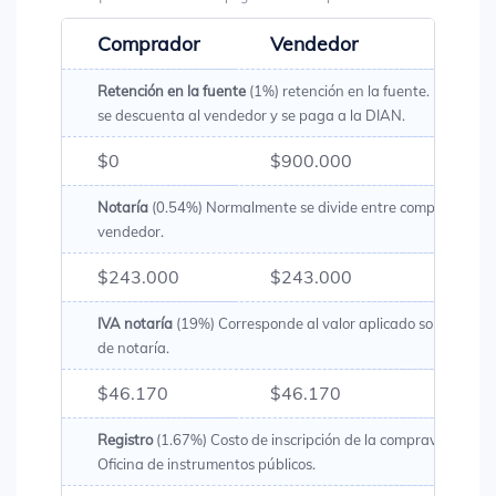
Comprador
Vendedor
Total
Retención en la fuente
(1%) retención en la fuente. Es un val
se descuenta al vendedor y se paga a la DIAN.
$0
$900.000
$900.
Notaría
(0.54%) Normalmente se divide entre comprador y
vendedor.
$243.000
$243.000
$486.
IVA notaría
(19%) Corresponde al valor aplicado sobre los g
de notaría.
$46.170
$46.170
$92.3
Registro
(1.67%) Costo de inscripción de la compraventa en 
Oficina de instrumentos públicos.