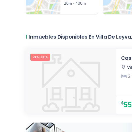
20m - 400m
1
Inmuebles Disponibles En Villa De Leyv
Casa
VENDIDA
Vi
2
55