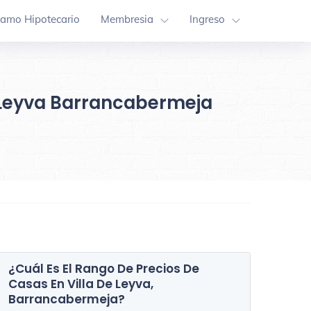
tamo Hipotecario
Membresia
Ingreso
De Leyva Barrancabermeja
¿Cuál Es El Rango De Precios De
Casas En
Villa De Leyva,
Comuna 2
Comuna 5
Barrancabermeja
?
87 Inmuebles
92 Inmueble