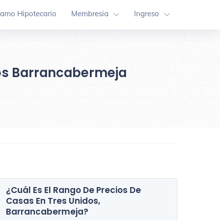
tamo Hipotecario
Membresia
Ingreso
dos Barrancabermeja
¿Cuál Es El Rango De Precios De
Casas En
Tres Unidos,
Comuna 2
Comuna 5
Barrancabermeja
?
87 Inmuebles
92 Inmueble