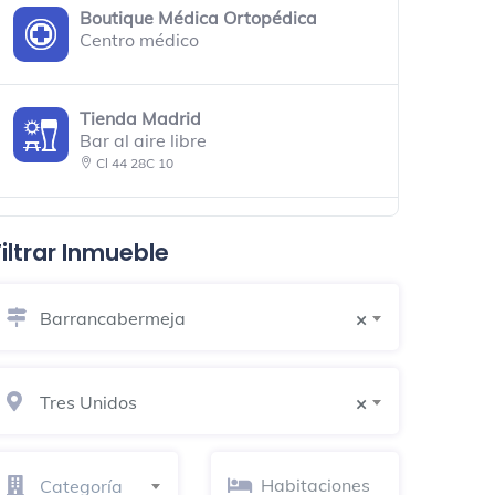
Boutique Médica Ortopédica
Centro médico
Tienda Madrid
Bar al aire libre
Cl 44 28C 10
El Machin
Filtrar Inmueble
Restaurante
Barrancabermeja
×
Popsy
Heladería
Tres Unidos
×
La Barra Pub Barranca
Bar de cócteles
1 Cuadra Parque De La Vida
Categoría