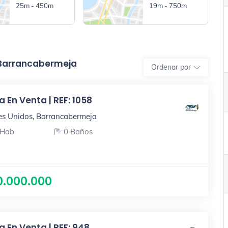
25m - 450m
19m - 750m
 Barrancabermeja
Ordenar por
 En Venta | REF: 1058
es Unidos, Barrancabermeja
 Hab
0 Baños
0.000.000
 En Venta | REF: 948