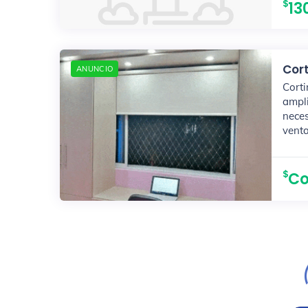
13
Cort
ANUNCIO
Corti
ampl
nece
venta
Co