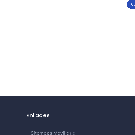
C
Enlaces
Sitemaps Moviliaria