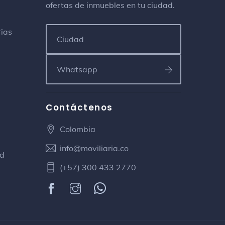
ofertas de inmuebles en tu ciudad.
Otros lugares al aire libre
Carrera 31 47
rias
Buffalo House
Hamburguesería
Colegio Jose Prudencio Padilla
CASD
Contáctenos
Colegio terciario
Barrio Ciudad Bolivar
Colombia
info@moviliaria.co
Hamburguesas San Marko
ad
Hamburguesería
(+57) 300 433 2770
Calle 50 # 26-03
Panaderia Punto fijo
Panadería
Cra 24 # 54