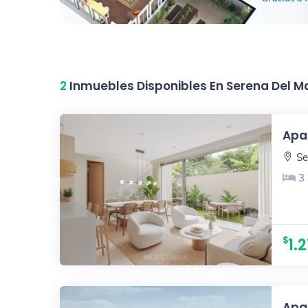
2
Inmuebles Disponibles En Serena Del M
Apar
Se
3
1.
Apar