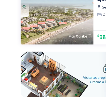
Se
2
58