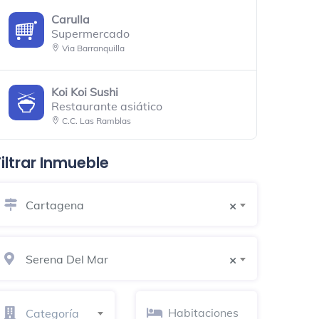
Carulla
Supermercado
Via Barranquilla
Koi Koi Sushi
Restaurante asiático
C.C. Las Ramblas
Filtrar Inmueble
Stefano’s Brunch And All
Restaurante
CC Las Ramblas
Cartagena
×
La Estación Bistro
Restaurante
Serena Del Mar
×
Zona Norte, Las Ramblas
Hamburguesas El Corral
Categoría