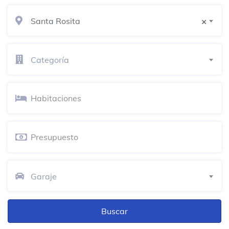
Santa Rosita
×
Fundación Euler
Colegio terciario
Categoría
Diomo
Estudio de diseño
Metro Express
Venta minorista de alimentos y bebidas
Bun-Kēr
Bar de cerveza
Garaje
Lubricantes Y Muelles Ltda
Partes y accesorios para automóviles
Carrera 91 121-11