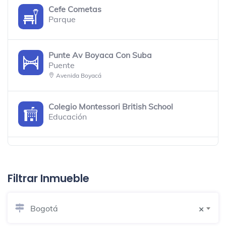
Cefe Cometas
Parque
Punte Av Boyaca Con Suba
Puente
Avenida Boyacá
Colegio Montessori British School
Educación
Colegio Liceo GLOBERTH
Colegio terciario
Calle 128 D # 90-02
Filtrar Inmueble
Empanadas autenticas
Bogotá
×
Fábrica
Cra 59 bis calle 131