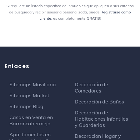
Si requiere un listado especifico de inmuebles que apliquen a sus criterios
Acristalizar Multiaseos
de busqueda y recibir asesoria personalizada, puede
Registrarse como
Contratista de moquetas y suelos
cliente
, es completamente
GRATIS!
Carrera 87 128 C-21
Noviciado Misioneras Agustinas
Recoletas
Centro espiritual
Enlaces
Renault Minuto 129
Taller de reparación de automóviles
Sitemaps Moviliaria
Decoración de
Comedores
Sitemaps Market
Almacén Maderplast
Decoración de Baños
Sitemaps Blog
Tienda de suministros de construcción
Decoración de
Call 128 88 C-17
Casas en Venta en
Habitaciones Infantiles
Barrancabermeja
y Guarderias
Emilio De Brigard
Apartamentos en
Decoración Hogar y
Colegio secundario