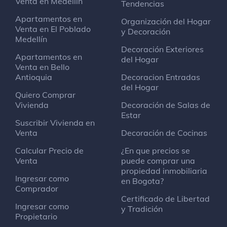
Venta en Medellín
Tendencias
Apartamentos en
Organización del Hogar
Centro Comercial Imperial
Venta en El Poblado
y Decoración
Tienda de hombres
Medellín
Decoración Exteriores
Apartamentos en
del Hogar
Venta en Bello
Colegio Parroquial San Francisco de Sales
Antioquia
Decoracion Entradas
Colegio terciario
del Hogar
Quiero Comprar
Vivienda
Decoración de Salas de
Teatro Montessori
Estar
Teatro
Suscribir Vivienda en
Cl. 128A
Venta
Decoración de Cocinas
Calcular Precio de
¿En que precios se
Venta
puede comprar una
Colombia LEDs Ltda.
propiedad inmobiliaria
Tienda de electrónica
Ingresar como
en Bogota?
Av Suba #128A-26
Comprador
Certificado de Libertad
Ingresar como
y Tradición
Terminal de transportes
Propietario
Estación de autobuses