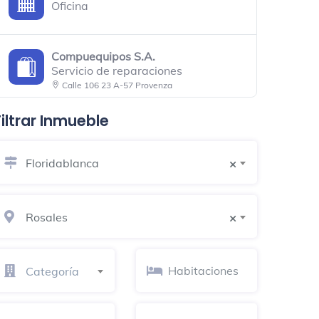
Oficina
Compuequipos S.A.
Servicio de reparaciones
Calle 106 23 A-57 Provenza
Filtrar Inmueble
Pollo Campero
Local de pollo frito
Floridablanca
×
Don jacobo postres y ponques
Cafetería
Rosales
Calle 86 con carrera 24 Barrio Diamante
×
Carpincentro Ardisa Caldas
Categoría
Tienda de muebles y artículos para
el hogar
Carrera 33 # 112 - 43/47