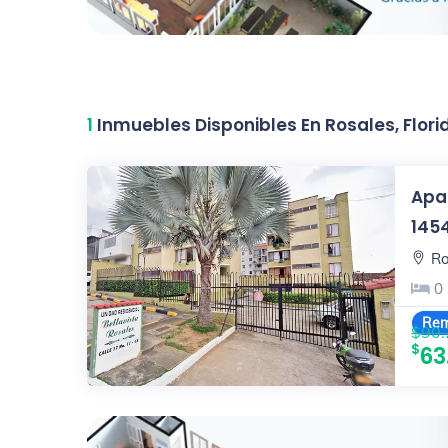
1
Inmuebles Disponibles En Rosales, Flor
Apa
145
Ro
0
Rem
$90.
63