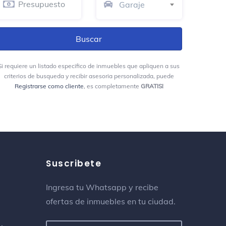
Garaje
Waffles Shop
Crepería
J.C.G. Reparaciones Técnicas
Si requiere un listado especifico de inmuebles que apliquen a sus
Concesionaria de coches
criterios de busqueda y recibir asesoria personalizada, puede
Calle 118 32-09 Niza
Registrarse como cliente
, es completamente
GRATIS!
Kenko Food
Restaurante de arepa
Calle 89 # 24-28
Suscribete
Bilbao Panaderia
Panadería
Ingresa tu Whatsapp y recibe
ofertas de inmuebles en tu ciudad.
Concesionario Suzuki Motos
Taller de reparación de
motocicletas