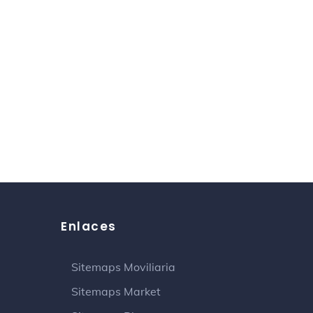
Enlaces
Sitemaps Moviliaria
Sitemaps Market