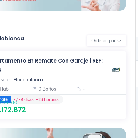
idablanca
Ordenar por
rtamento En Remate Con Garaje | REF:
4
sales, Floridablanca
 Hab
0 Baños
-
ate
-779 dia(s) -18 horas(s)
246.960
.172.872