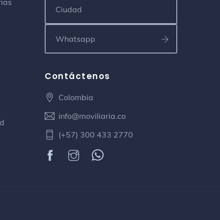
rias
Carrera 27 104-55 L-11 La Calleja
Comidas Rápidas NELU
Restaurante de comida rápida
Carrera 28#117-34
Contáctenos
Terraza 9124 Fuente de Soda
Colombia
Bar
KR 24-90 43
info@moviliaria.co
ad
(+57) 300 433 2770
Tecnoinformatica - XEO
XOFTWARE
Oficina
Cr 24A 101-86 Piso 3
Colegio Integrado Jorge Isaac
Preescolar
Calle 106 29-47 Diamante I