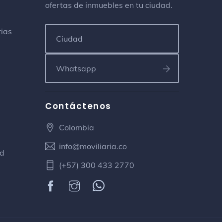
ofertas de inmuebles en tu ciudad.
El Ultimo Vagon
rias
Pub
Las Vegas 70S 1-100
Ragazzi Sabaneta
Restaurante italiano
Calle 71sur# 43b 31
Contáctenos
Colombia
Parque de Sabaneta
Plaza
info@moviliaria.co
Cr 43C
ad
(+57) 300 433 2770
Prados De Sabaneta
Ciudad
Frisby Mall 77