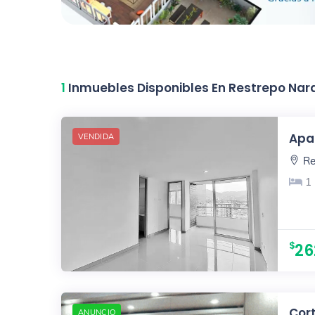
1
Inmuebles Disponibles En Restrepo Nar
Apar
VENDIDA
Re
1
26
Cort
ANUNCIO