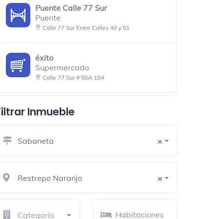
Puente Calle 77 Sur
Puente
Calle 77 Sur Entre Calles 48 y 51
éxito
Supermercado
Calle 77 Sur # 50A 184
Plaza 77 Mall
Filtrar Inmueble
Centro comercial
Calle 77 Sur # 50A 184
Sabaneta
×
Encanto frutal SABANETA
Heladería
Restrepo Naranjo
Cra 45
×
Bar 1981
Categoría
Bar