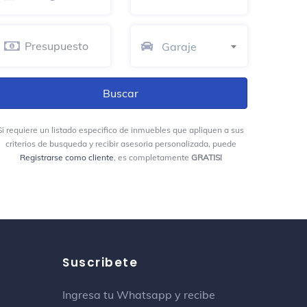
Aves María
Garaje
Plaza
Unidad Deportiva Indesa Zona Sur
Piscina
Cll 76 E Sur
Si requiere un listado especifico de inmuebles que apliquen a sus
criterios de busqueda y recibir asesoria personalizada, puede
Registrarse como cliente
, es completamente
GRATIS!
Restaurante El Viejo John
Restaurante latinoamericano
Cra 45
AngryMom Tattoo
Salón de tatuajes
Suscribete
Fonda La Molienda
Ingresa tu Whatsapp y recibe
Club nocturno