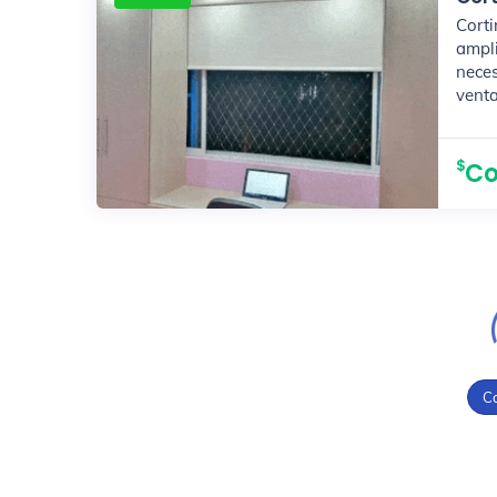
Corti
ampl
nece
venta
Co
C