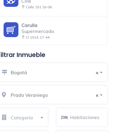
Cine
Calle 151 16-06
Carulla
Supermercado
Cl 151A 17-44
Filtrar Inmueble
Petrobrás
Gasolinera
Bogotá
×
Érase Una Res
Parrilla
Autop. Nte. con calle 150 costado occidental.
Prado Veraniego
×
Eps Sánitas
Hospital
Categoría
Calle 163A 22-22