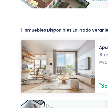
1
Inmuebles Disponibles En Prado Verani
Apar
Pr
1
35