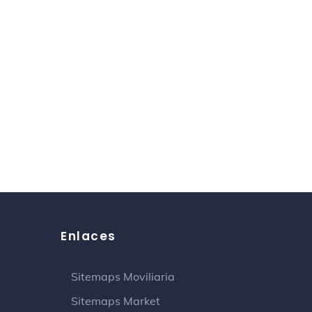
Enlaces
Sitemaps Moviliaria
Sitemaps Market