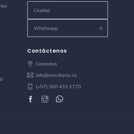
rias
Bayamón Cerdo Asado y Sopa
Restaurante
Calle 163a # 10a - 26
Iglesia Jesus Cristo Redentor
Iglesia
Contáctenos
Calle 152 # 50 - 89
Colombia
Yanuba
info@moviliaria.co
ad
Cafetería
(+57) 300 433 2770
Calle 151 Av Cr 19
Parque Mazuren
Campo de fútbol
Calle 152 carrera 54