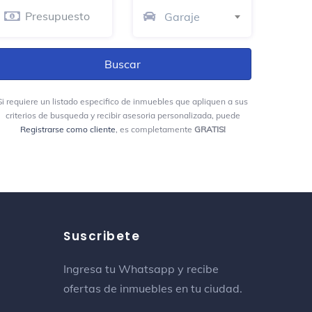
Colegio Liceo De Cervantes
Garaje
Educación
Calle 153
Clinisanitas Cedro Bolivar
Consultorio médico
Si requiere un listado especifico de inmuebles que apliquen a sus
criterios de busqueda y recibir asesoria personalizada, puede
Calle 152 No. 19-44
Registrarse como cliente
, es completamente
GRATIS!
Puente 153
Puente
Olímpica Villa Magdala
Gran tienda
Suscribete
Cll 153 # 40 - 77
Ingresa tu Whatsapp y recibe
TransMilenio: Calle 146
ofertas de inmuebles en tu ciudad.
Línea de autobús