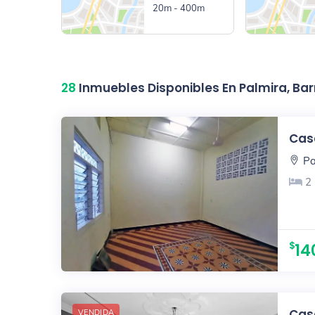
20m - 400m
28
Inmuebles Disponibles En Palmira, B
Casa
Pa
2
14
Casa
VENDIDA