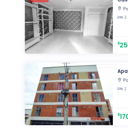
Pa
3
25
Apar
Pa
2
17