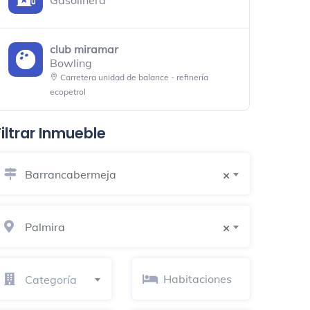
Gasolinera
club miramar
Bowling
Carretera unidad de balance - refinería
ecopetrol
Filtrar Inmueble
Restaurante Asadero El Edén
Restaurante
Barrancabermeja
×
Boutique Médica Ortopédica
Centro médico
Palmira
×
Tienda Madrid
Bar al aire libre
Cl 44 28C 10
Categoría