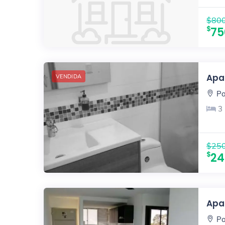
$800
75
Apar
VENDIDA
Pa
3
$250
24
Apar
Pa