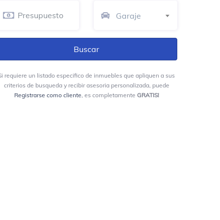
El Machin
Restaurante
Garaje
Popsy
Heladería
Si requiere un listado especifico de inmuebles que apliquen a sus
La Barra Pub Barranca
criterios de busqueda y recibir asesoria personalizada, puede
Bar de cócteles
Registrarse como cliente
, es completamente
GRATIS!
1 Cuadra Parque De La Vida
Space Disco Bar
Club nocturno
Edificio cristalos
Centro comercial
Calle 49 # 18 - 67