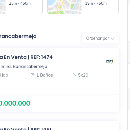
25m - 450m
19m - 750m
arrancabermeja
Ordenar por
 En Venta | REF: 1474
lmira, Barrancabermeja
 Hab
1 Baños
5x20
0.000.000
 En Venta | REF: 1461