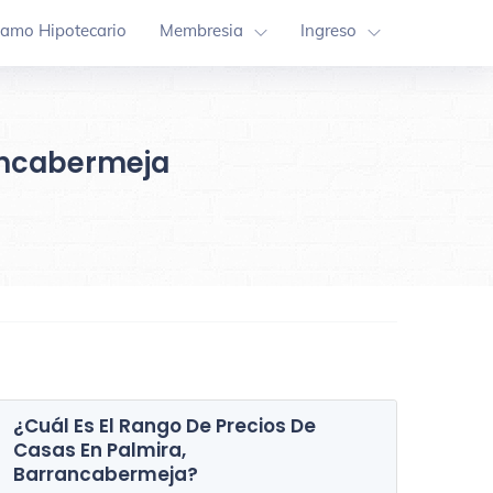
tamo Hipotecario
Membresia
Ingreso
rancabermeja
¿Cuál Es El Rango De Precios De
Casas En
Palmira,
Comuna 2
Comuna 5
Barrancabermeja
?
87 Inmuebles
92 Inmueble