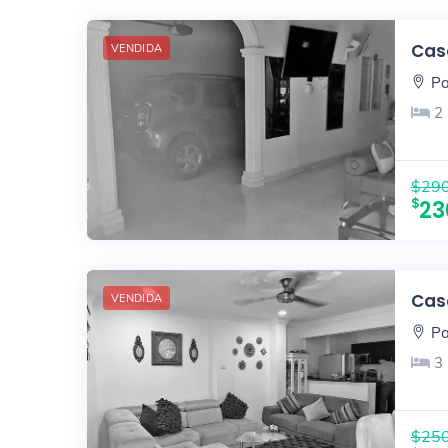
Casa
VENDIDA
Pa
2
$290
23
Casa
VENDIDA
Pa
3
$250