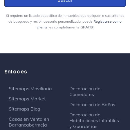
Si requiere un listado especifico de inmuebles que apliquen a sus criterios
OdontoSOMER
de busqueda y recibir asesoria personalizada, puede
Registrarse como
Dentista
cliente
, es completamente
GRATIS!
Cirugía Somer
Unidad hospitalaria
Grano & Cafe
Cafetería
Enlaces
Mall Villas Del Rio
Sitemaps Moviliaria
Decoración de
Restaurante
Comedores
Sitemaps Market
Decoración de Baños
Sitemaps Blog
Sr Wok
Decoración de
Restaurante asiático
Casas en Venta en
Habitaciones Infantiles
Barrancabermeja
y Guarderias