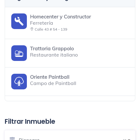
Homecenter y Constructor
Ferretería
Calle 43 # 54 - 139
Trattoria Grappolo
Restaurante italiano
Oriente Paintball
Campo de Paintball
Tienda Ecológica Al verde vivo
Restaurante vegano y vegetariano
Filtrar Inmueble
+Cotas
Rionegro
Tienda de artículos para mascotas