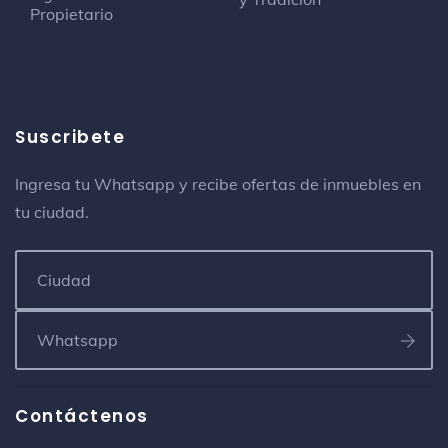
Propietario
Leños Y Carbon
Restaurante
San Nicolás
Autocinema Confama Procinal
Suscribete
Cine
Confama Parque Rionegro
Ingresa tu Whatsapp y recibe ofertas de inmuebles en
tu ciudad.
Bienes Raíces Chipre
Agencia inmobiliaria
Carrera 55A # 35-224, Centro Comercial El Faro, Local
111
Hotel Olimpo La 47
Hotel
55-38 Cra. 47
Contáctenos
Tecnoparque Rio Negro