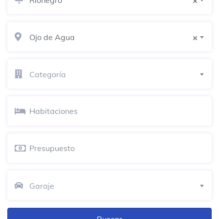
×
Esprit San Nicolas
Ojo de Agua
×
Tienda de descuentos
Tostao
Categoría
Cafetería
Sancho Paisa Especial Rio
Steakhouse
Calle 38
brancho's San Nicolas
Tienda de hombres
Garaje
Tiendas Jumbo Rionegro
Tienda de comestibles
Diag. 51 B # 39 - 44