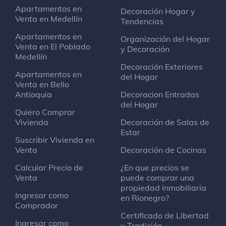
Apartamentos en
Sala De Ventas Proyecto Ventus
Decoración Hogar y
Venta en Medellín
Centro de negocios
Tendencias
Apartamentos en
Organización del Hogar
Venta en El Poblado
y Decoración
Tecnopapeleria Marin
Medellín
Tienda de material de oficina
Decoración Exteriores
Apartamentos en
del Hogar
Venta en Bello
Tienda verde rionegro
Antioquia
Decoracion Entradas
Venta al por menor de artículos
del Hogar
deportivos
Quiero Comprar
Vivienda
Decoración de Salas de
Estar
Suscribir Vivienda en
DonCatador Café Bar
Venta
Decoración de Cocinas
Lugar de música
Calcular Precio de
¿En que precios se
Venta
puede comprar una
óptica Tecnovisión
propiedad inmobiliaria
Tienda de cuidado de la vista
Ingresar como
en Rionegro?
calle 172 carrera 55
Comprador
Certificado de Libertad
Ingresar como
y Tradición