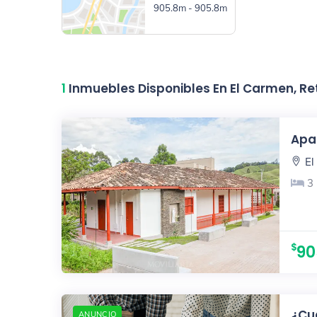
905.8m - 905.8m
1
Inmuebles Disponibles En El Carmen, Ret
Apar
El
3
90
¿Cuá
ANUNCIO