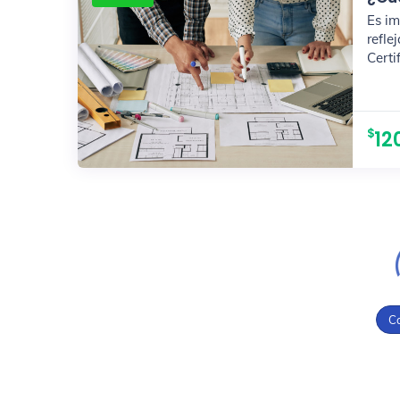
Es im
refle
Certi
12
C