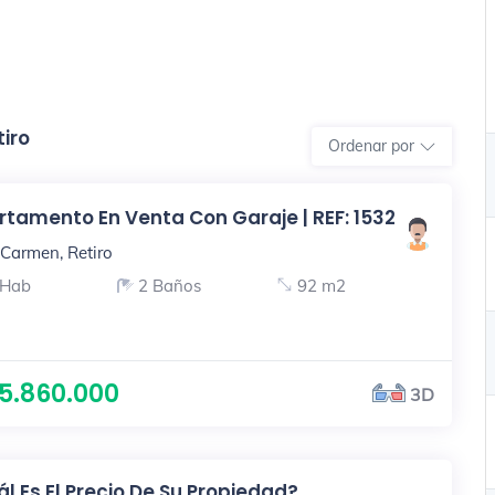
iro
Ordenar por
tamento En Venta Con Garaje | REF: 1532
 Carmen, Retiro
 Hab
2 Baños
92 m2
5.860.000
3D
l Es El Precio De Su Propiedad?