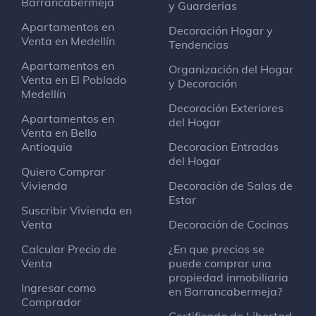
Barrancabermeja
y Guarderias
El reten barrancabermeja parqueadero
Apartamentos en
afal
Decoración Hogar y
Venta en Medellín
Carretera
Tendencias
Apartamentos en
Organización del Hogar
En la localidad de
El Campin
se encuentran
Venta en El Poblado
y Decoración
ubicados diferentes sitios públicos como colegios,
Medellín
parques y también sitios como restaurantes,
Decoración Exteriores
Apartamentos en
gimnasios y centros médicos, a continuación le
del Hogar
Venta en Bello
listaremos sitios en El Campin, Centros de
Antioquia
Decoracion Entradas
distribución como Fama S.A en la siguiente
del Hogar
dirección carrera 63 40-44, Concesionarias de
Quiero Comprar
coches como Mayorautos localizado en la Retén
Vivienda
Decoración de Salas de
Km1, Gasolineras como cda Yariguies localizado
Estar
en la Retén Km1, Restaurantes como Bonanza
Suscribir Vivienda en
Restaurante localizado en la Retén Km1, Institutos
Venta
Decoración de Cocinas
terciarios como Escuela Nueva Granada
localizado en la Retén Km1, Heladerías como
Calcular Precio de
¿En que precios se
Heladería Dulce Tentación localizado en la Barrio
Venta
puede comprar una
María Eugenia Calle 43#57-04 Barrancabermeja,
propiedad inmobiliaria
Ingresar como
Hamburgueserías como Dog & Burgers Barranca
en Barrancabermeja?
Comprador
localizado en la Barrio María Eugenia Calle