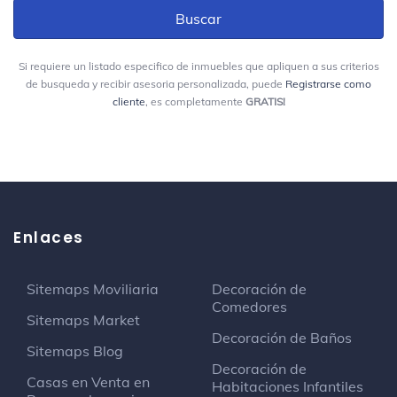
Paloka
Teatro
Si requiere un listado especifico de inmuebles que apliquen a sus criterios
de busqueda y recibir asesoria personalizada, puede
Registrarse como
GRÚAS AFAL MULTISERVICIOS SAS
cliente
, es completamente
GRATIS!
Servicio de alquiler
Kilometro 1 Salida Barrancabermeja
Sala de Xbox Chan
Arte y entretenimiento
Enlaces
Barrio El Paraiso
Barrio
Sitemaps Moviliaria
Decoración de
Comedores
Sitemaps Market
Butaka Beer Market
Decoración de Baños
Cervecera
Sitemaps Blog
Carrera 64 # 41 A
Decoración de
Casas en Venta en
Habitaciones Infantiles