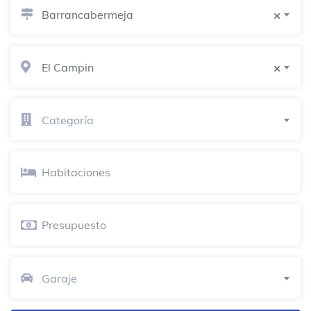
Escuela Nueva Granada
Barrancabermeja
Colegio terciario
×
Ciudadela Educativa Magdalena Medio
El Campin
×
Colegio terciario
Heladería Dulce Tentación
Categoría
Heladería
Barrio María Eugenia Calle 43#57-04
Barrancabermeja
Dog & Burgers Barranca
Hamburguesería
Puesto de salud Campín ESE
Barrancabermeja
Garaje
Dentista