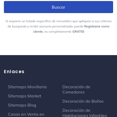
Si requiere un listado especifico de inmuebles que apliquen a sus criterios
de busqueda y recibir asesoria personalizada, puede
Registrarse como
cliente
, es completamente
GRATIS!
Enlaces
Sitemaps Moviliaria
Decoración de
Comedores
Sitemaps Market
Decoración de Baños
Sitemaps Blog
Decoración de
Casas en Venta en
Habitaciones Infantiles