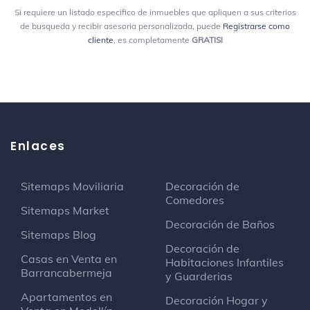
Cra. 11A #93A-10
Si requiere un listado especifico de inmuebles que apliquen a sus criterios
de busqueda y recibir asesoria personalizada, puede
Registrarse como
cliente
, es completamente
GRATIS!
Escuela Superior de Guerra
Universidad
Carrera 11 # 102 - 50
Torre Mansarovar
Estructura
Enlaces
Calle 100
Sitemaps Moviliaria
Decoración de
Juan Valdez Café
Comedores
Cafetería
Sitemaps Market
Carrera 15 # 98 - 60
Decoración de Baños
Sitemaps Blog
Decoración de
Casas en Venta en
Torre EAR
Habitaciones Infantiles
Barrancabermeja
Centro de negocios
y Guarderias
Clalle 99 # 14-49
Apartamentos en
Decoración Hogar y