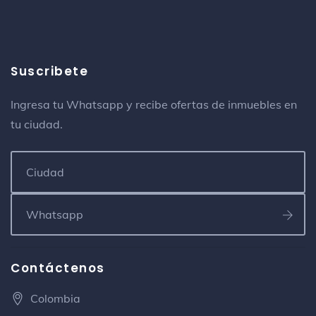
Universidad
Cra 11 No 101 - 80
Crepes & Waffles
Suscribete
Restaurante francés
Cll 93 B No. 12-10
Ingresa tu Whatsapp y recibe ofertas de inmuebles en
tu ciudad.
McDonald's
Restaurante de comida rápida
Museo El Chicó
Museo
Cra 7 # 93 - 01
Uro
Contáctenos
Restaurante argentino
Colombia