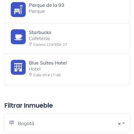
Parque de la 93
Parque
Starbucks
Cafetería
Carrera 13 # 93A-27
Blue Suites Hotel
Hotel
Calle 93 # 17-48
Novotel Bogotá Parque 93
Hotel
Filtrar Inmueble
Calle 93 Número 12 41 Chicó
Bogotá
×
British Council (93)
Escuela de idiomas