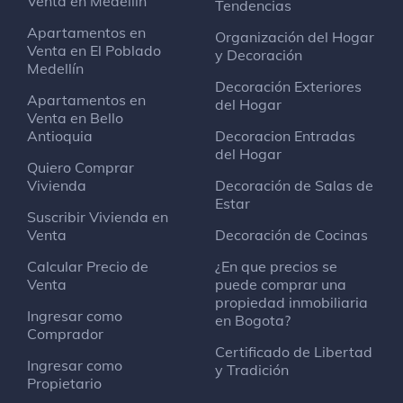
Venta en Medellín
Tendencias
Uniandinos
Apartamentos en
Organización del Hogar
Centro de estudiantes
Venta en El Poblado
y Decoración
Avenida Calle 92
Medellín
Decoración Exteriores
Apartamentos en
del Hogar
Oxo Center
Venta en Bello
Estructura
Antioquia
Decoracion Entradas
del Hogar
Carrera 11A
Quiero Comprar
Vivienda
Decoración de Salas de
Estar
Google CO-BOG-OXO
Suscribir Vivienda en
Startup de tecnología
Venta
Decoración de Cocinas
Cra 11a #94-45
Calcular Precio de
¿En que precios se
Venta
puede comprar una
Parque Público Chicó Reservado
propiedad inmobiliaria
Ingresar como
Parque
en Bogota?
Comprador
Calle 97 Carrera 10
Certificado de Libertad
Ingresar como
y Tradición
Propietario
Universidad Militar Nueva Granada