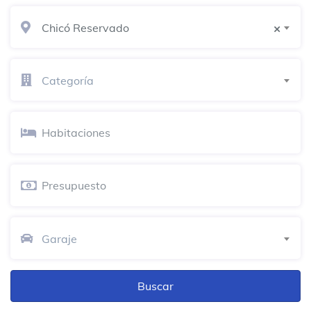
Carrera 11a 93-35
Chicó Reservado
×
Alfa Sala de Ventas
Tienda de muebles y artículos para el
hogar
Categoría
Carrera 11 # 93B-33
Hotel Estelar Parque de la 93
Hotel
Calle 93 N° 11 – 19
Asociación de Egresados de la
Universidad de los Andes
Sala de conferencias
Garaje
Calle 92 # 16-11
Juan Valdez Café
Cafetería