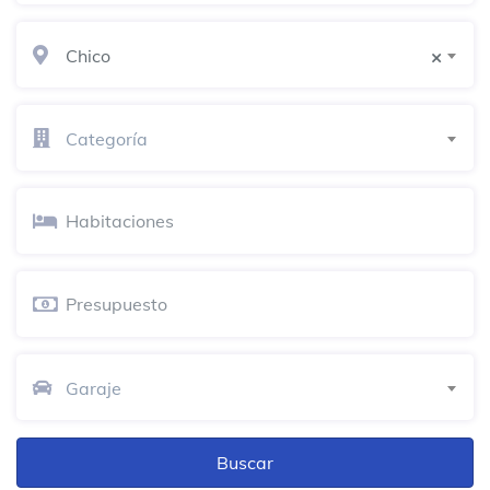
Diagonal 59 #56-1 a 56-181
Chico
×
sonria
Dentista
Categoría
Restaurante y Comidas Rapidas El Punto
del Sabor IVJ
Restaurante
Avenida 52A # 35A - 20
Puesto de salud Versalles ESE
Barrancabermeja
Dentista
Garaje
FerroMateriales La 60
Fábrica
Calle 60#36F Esquina