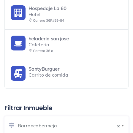
Hospedaje La 60
Hotel
Carrera 36F#59-84
heladeria san jose
Cafetería
Carrera 36 a
SantyBurguer
Carrito de comida
toretto's
Bar
Filtrar Inmueble
Calle 52 Con Primero De Mayo
Barrancabermeja
×
Iglesia Señor De Los Milagros
Iglesia