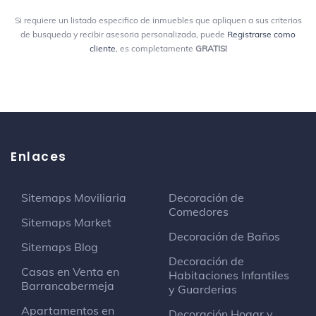
Si requiere un listado especifico de inmuebles que apliquen a sus criterios
la rasca
de busqueda y recibir asesoria personalizada, puede
Registrarse como
Bar
cliente
, es completamente
GRATIS!
La 64
Karaoke Bar
Crema's
Heladería
Enlaces
Barrio Primero de Mayo
Sitemaps Moviliaria
Decoración de
Comedores
Joga Bonito
Sitemaps Market
Campo de fútbol
Decoración de Baños
Sitemaps Blog
Decoración de
comics pizza
Casas en Venta en
Habitaciones Infantiles
Pizzería
Barrancabermeja
y Guarderias
Parque de la vida
Apartamentos en
Decoración Hogar y