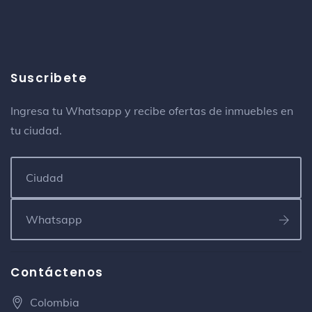
Institucion educativa 26 de marzo
Colegio secundario
Carrera 38 # 36F -138
Suscribete
Hghhghhg
Ingresa tu Whatsapp y recibe ofertas de inmuebles en
Cine
tu ciudad.
Centro de estética
Clínica de masajes
misión cariscamatica internacional
Centro de convenciones
Antigua bomba Santander
Contáctenos
yoga bonito
Colombia
Campo de fútbol