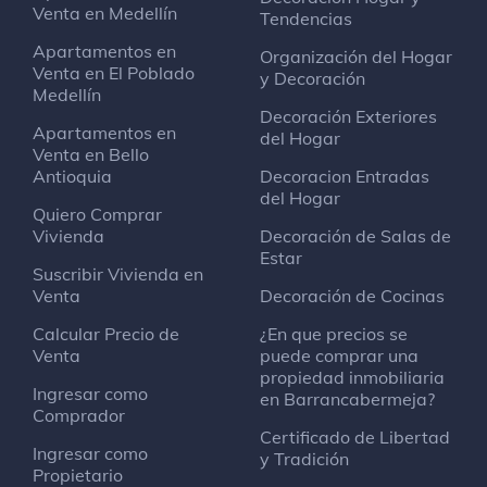
Venta en Medellín
Tendencias
Santísimo
Apartamentos en
Organización del Hogar
Restaurante
Venta en El Poblado
y Decoración
parque de la vida
Medellín
Decoración Exteriores
Apartamentos en
del Hogar
Cancha 1 De Mayo
Venta en Bello
Campo de fútbol
Antioquia
Decoracion Entradas
Carrera 36 # 57
del Hogar
Quiero Comprar
Vivienda
Decoración de Salas de
Estar
Expertos En Obra Blanca
Suscribir Vivienda en
Fábrica
Venta
Decoración de Cocinas
Calle 60#36F Esquina
Calcular Precio de
¿En que precios se
Venta
puede comprar una
Planchon
propiedad inmobiliaria
Ingresar como
Parrilla
en Barrancabermeja?
Comprador
Certificado de Libertad
Ingresar como
y Tradición
Universidad Cooperativa de Colombia
Propietario
Edificio universitario académico