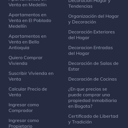
Decoración Hogar y
calle 59 con cra 9
Venta en Medellín
Tendencias
Apartamentos en
Organización del Hogar
Venta en El Poblado
Juan Valdez Café
y Decoración
Medellín
Cafetería
Decoración Exteriores
Calle 70 # 6 - 09
Apartamentos en
del Hogar
Venta en Bello
Antioquia
Decoracion Entradas
Da Quei Matti
del Hogar
Restaurante italiano
Quiero Comprar
Calle 70 # 11-29
Vivienda
Decoración de Salas de
Estar
Suscribir Vivienda en
Venta
Decoración de Cocinas
Davivienda
Banco
Calcular Precio de
¿En que precios se
Calle 65
Venta
puede comprar una
propiedad inmobiliaria
Ingresar como
en Bogota?
Cafe Bar Universal
Comprador
Bar de cócteles
Certificado de Libertad
Ingresar como
Calle 65 # 4a-76
y Tradición
Propietario