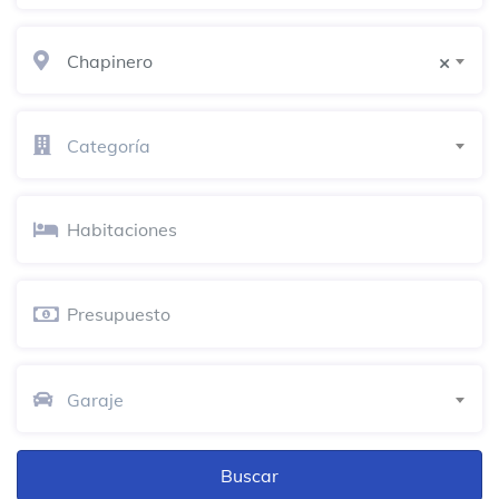
Carrera 5 #70a-08
Chapinero
×
Holiday Inn Express Zona Financiera
Hotel
Carrera 7 # 67-39
Categoría
Teatro Fanny Mikey
Teatro
Cll 71 # 10-25
Tierra
Restaurante
Calle 66#4a-31
Garaje
Dollarcity
Tienda de descuentos
Carrera 13 # 56-43