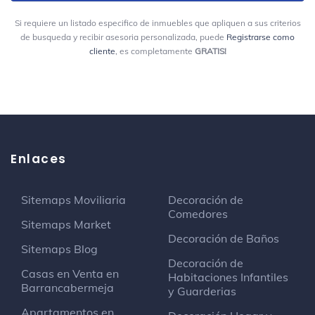
Abbott & Costello
Si requiere un listado especifico de inmuebles que apliquen a sus criterios
Bar
de busqueda y recibir asesoria personalizada, puede
Registrarse como
cliente
, es completamente
GRATIS!
Calle 65 #13-42
Sinergia Salud
Centro médico
Calle 63 # 9A - 45
Enlaces
Kinder
Club nocturno
Sitemaps Moviliaria
Decoración de
Comedores
Carulla Quinta Camacho
Sitemaps Market
Venta minorista de alimentos y bebidas
Decoración de Baños
Sitemaps Blog
Calle 70 10A
Decoración de
Casas en Venta en
Habitaciones Infantiles
Barrancabermeja
y Guarderias
El Perro Y La Calandria
Bar gay
Apartamentos en