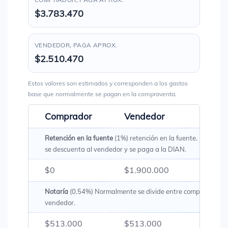
$3.783.470
VENDEDOR, PAGA APROX.
$2.510.470
Estos valores son estimados y corresponden a los gastos
base que normalmente se pagan en la compraventa.
Comprador
Vendedor
Total
Retención en la fuente
(1%) retención en la fuente. Es un val
se descuenta al vendedor y se paga a la DIAN.
$0
$1.900.000
$1.90
Notaría
(0.54%) Normalmente se divide entre comprador y
vendedor.
$513.000
$513.000
$1.02