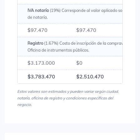
IVA notaría
(19%) Corresponde al valor aplicado sobre los g
de notaría.
$97.470
$97.470
$194.
Registro
(1.67%) Costo de inscripción de la compraventa en 
Oficina de instrumentos públicos.
$3.173.000
$0
$3.17
$3.783.470
$2.510.470
$6.29
Estos valores son estimados y pueden variar según ciudad,
notaría, oficina de registro y condiciones específicas del
negocio.