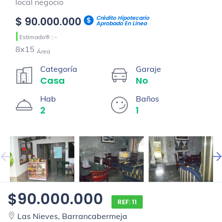
local negocio
Crédito Hipotecario
$ 90.000.000
Aprobado En Línea
|
Estimado® : -
8x15
Área
Categoría
Garaje
Casa
No
Hab
Baños
2
1
$90.000.000
REF: 11
Las Nieves, Barrancabermeja