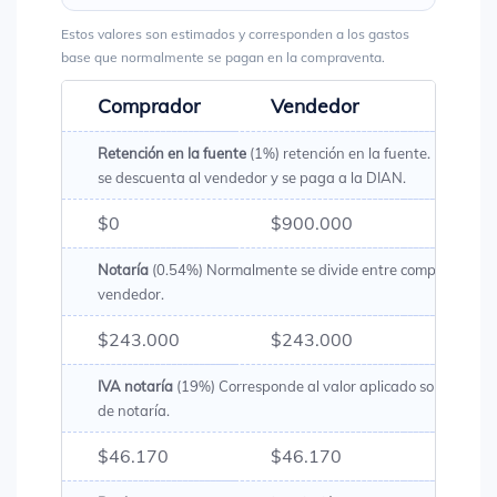
Estos valores son estimados y corresponden a los gastos
base que normalmente se pagan en la compraventa.
Comprador
Vendedor
Total
Retención en la fuente
(1%) retención en la fuente. Es un val
se descuenta al vendedor y se paga a la DIAN.
$0
$900.000
$900.
Notaría
(0.54%) Normalmente se divide entre comprador y
vendedor.
$243.000
$243.000
$486.
IVA notaría
(19%) Corresponde al valor aplicado sobre los g
de notaría.
$46.170
$46.170
$92.3