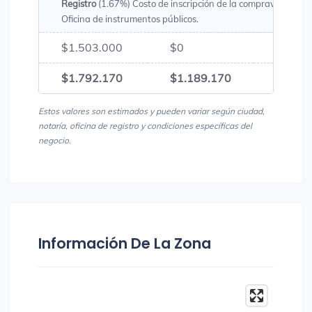
Registro
(1.67%) Costo de inscripción de la compraventa en 
Oficina de instrumentos públicos.
$1.503.000
$0
$1.50
$1.792.170
$1.189.170
$2.98
Estos valores son estimados y pueden variar según ciudad,
notaría, oficina de registro y condiciones específicas del
negocio.
Información De La Zona